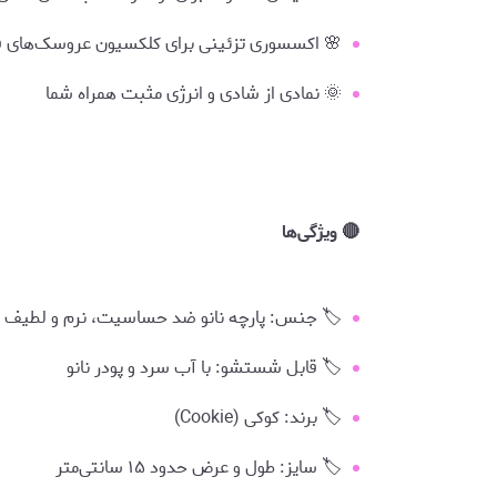
🌸 اکسسوری تزئینی برای کلکسیون عروسک‌های ف
🌞 نمادی از شادی و انرژی مثبت همراه شما
🔴 ویژگی‌ها
🏷️ جنس: پارچه نانو ضد حساسیت، نرم و لطیف
🏷️ قابل شستشو: با آب سرد و پودر نانو
🏷️ برند: کوکی (Cookie)
🏷️ سایز: طول و عرض حدود ۱۵ سانتی‌متر