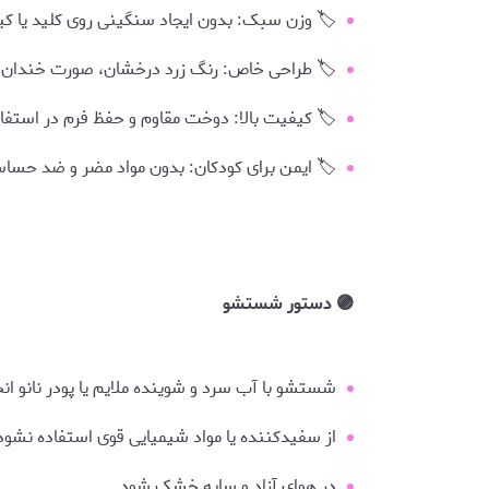
🏷️ وزن سبک: بدون ایجاد سنگینی روی کلید یا ک
🏷️ طراحی خاص: رنگ زرد درخشان، صورت خندان 
🏷️ کیفیت بالا: دوخت مقاوم و حفظ فرم در استفا
🏷️ ایمن برای کودکان: بدون مواد مضر و ضد حس
🟣 دستور شستشو
شستشو با آب سرد و شوینده ملایم یا پودر نانو ان
از سفیدکننده یا مواد شیمیایی قوی استفاده نشود
در هوای آزاد و سایه خشک شود.