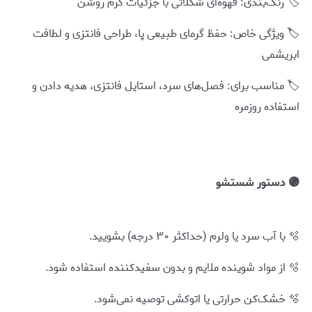
🏷️ رنگ‌بندی: قهوه‌ای شکلاتی با جزئیات کرم روشن
🏷️ ویژگی خاص: حفظ گرمای طبیعی پا، طراحی فانتزی و لطافت
ابریشمی
🏷️ مناسب برای: فصل‌های سرد، استایل فانتزی، هدیه دادن و
استفاده روزمره
🟣 دستور شستشو
🫧 با آب سرد یا ولرم (حداکثر ۳۰ درجه) بشویید.
🫧 از مواد شوینده ملایم و بدون سفیدکننده استفاده شود.
🫧 خشک‌کن حرارتی یا اتوکشی توصیه نمی‌شود.