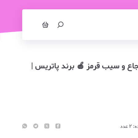
اع و سیب قرمز 🍎 برند پاتریس |
ه:
۲
عدد