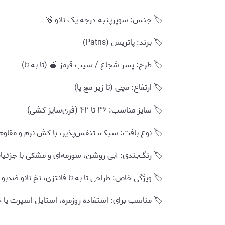
🏷️ جنس: سوپرپنبه درجه یک نانو 🫧
🏷️ برند: پاتریس (Patris)
🏷️ طرح: پسر شجاع / سیب قرمز 🍎 (تا به تا)
🏷️ ارتفاع: مچی (تا زیر مچ پا)
🏷️ سایز مناسب: ۳۶ تا ۴۲ (فری‌سایز کشی)
🏷️ نوع بافت: سبک، تنفس‌پذیر، با کش نرم و مقاوم
🏷️ رنگ‌بندی: آبی روشن، سورمه‌ای و مشکی با جزئیا
🏷️ ویژگی خاص: طراحی تا به تا فانتزی، نخ نانو ضدبو 
🏷️ مناسب برای: استفاده روزمره، استایل اسپرت یا خ