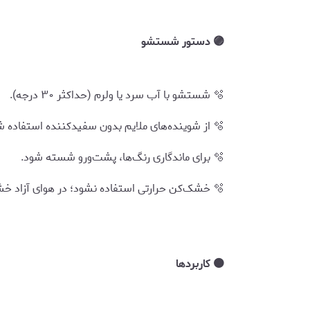
🟣 دستور شستشو
🫧 شستشو با آب سرد یا ولرم (حداکثر ۳۰ درجه).
🫧 از شوینده‌های ملایم بدون سفیدکننده استفاده شود.
🫧 برای ماندگاری رنگ‌ها، پشت‌ورو شسته شود.
🫧 خشک‌کن حرارتی استفاده نشود؛ در هوای آزاد خشک گردد.
🟠 کاربردها