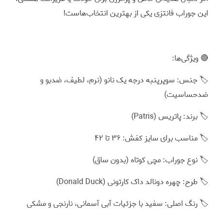
این جوراب فانتزی یکی از بهترین انتخاب‌هاست!
🔴 ویژگی‌ها:
🏷️ جنس: سوپرپنبه درجه یک نانو (نرم، لطیف، ضدبو و
ضدحساسیت)
🏷️ برند: پاتریس (Patris)
🏷️ مناسب برای سایز کفش: ۳۶ تا ۴۲
🏷️ نوع جوراب: مچی کوتاه (بدون ساق)
🏷️ طرح: چهره دونالد داک کارتونی (Donald Duck)
🏷️ رنگ اصلی: سفید با جزئیات آبی آسمانی، نارنجی و مشکی