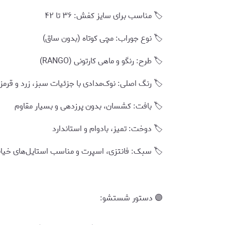
🏷️ مناسب برای سایز کفش: ۳۶ تا ۴۲
🏷️ نوع جوراب: مچی کوتاه (بدون ساق)
🏷️ طرح: رنگو و ماهی کارتونی (RANGO)
🏷️ رنگ اصلی: نوک‌مدادی با جزئیات سبز، زرد و قرمز
🏷️ بافت: کشسان، بدون پرزدهی و بسیار مقاوم
🏷️ دوخت: تمیز، بادوام و استاندارد
🏷️ سبک: فانتزی، اسپرت و مناسب استایل‌های خیاب
🟣 دستور شستشو: