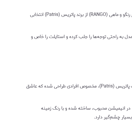
اهل استایل خاص و فانتزی هستی، جوراب مچی طرح رنگو و ماهی (RANGO) از برند پاتریس (Patris) انتخابی
ل به راحتی توجه‌ها را جلب کرده و استایلت را خاص و
جوراب مچی طرح رنگو و ماهی RANGO از برند معروف پاتریس (Patris)، مخصوص افرادی طراحی شده که عاشق
ن جوراب با الهام از شخصیت جذاب رنگو (Rango) در انیمیشن محبوب، ساخته شده و با رنگ زمینه
بسیار چشم‌گیر دارد.