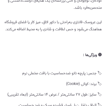
کودکان، نوجوانان و حتی بزرگسالان یک هدیه‌ی دوست‌داشتنی و
منحصربه‌فرد باشد.
این عروسک فانتزی به‌راحتی با دکور اتاق، میز کار یا فضای فروشگاه
هماهنگ می‌شود و حس لطافت و شادی را به محیط اضافه می‌کند.
🔴 ویژگی‌ها :
🏷️ جنس: پارچه نانو ضدحساسیت با بافت مخملی نرم
🏷️ برند: کوکی (Cookie)
🏷️ سایز: طول ۲۷ سانتی‌متر / عرض ۱۴ سانتی‌متر (ابعاد تقریبی)
🏷️ الیاف داخلی: پلی‌استر فشرده سبک و ضد حساسیت